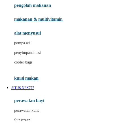
pengolah makanan
Joolz
Jujube
makanan & multivitamin
K
alat menyusui
Kiddycuts
pompa asi
Kumon
penyimpanan asi
L
cooler bags
Leapfrog
kursi makan
Leclerc
SITUS NEX777
Lee Vierra
Lillebaby
perawatan bayi
Little Bird Told Me
perawatan kulit
Little Miss Janis
Sunscreen