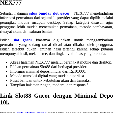
NEX777
Starbooks
Sebagai halaman
situs bandar slot gacor
, NEX777 menghadirkan
Stick-O
informasi permainan dari sejumlah provider yang dapat dipilih melalui
perangkat mobile maupun desktop. Setiap kategori disusun agar
Stokke
pengguna lebih mudah menemukan permainan, metode pembayaran,
riwayat akun, dan saluran bantuan.
Sudocrem
Istilah
slot gacor
biasanya digunakan untuk menggambarkan
Sumimo
permainan yang sedang ramai dicari atau dibahas oleh pengguna.
Istilah tersebut bukan jaminan hasil tertentu karena setiap putaran
Sunnylife
mempunyai hasil, mekanisme, dan tingkat volatilitas yang berbeda.
Sun-Staches
Akses halaman NEX777 melalui perangkat mobile dan desktop.
Pilihan permainan Slot88 dari berbagai provider.
Swimava
Informasi minimal deposit mulai dari Rp10.000.
Metode transaksi digital yang mudah diperiksa.
T
Pusat bantuan untuk kebutuhan akun dan transaksi.
Tampilan halaman ringan, modern, dan responsif.
Tommee Tippee
Link Slot88 Gacor dengan Minimal Depo
Trunki
10k
Tutti Bambini