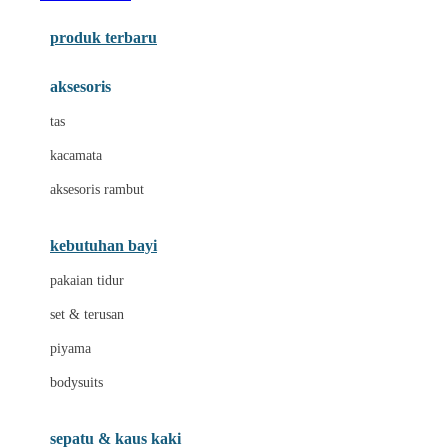
Azetabio
produk terbaru
B
aksesoris
Baabaasheepz
tas
Babiators
kacamata
Baby Dove
aksesoris rambut
Baby Jogger
Baby Rovega
kebutuhan bayi
Babybee
pakaian tidur
Banana Boat
set & terusan
Banz
piyama
Barbie
bodysuits
Beaba
Beauty Barn
sepatu & kaus kaki