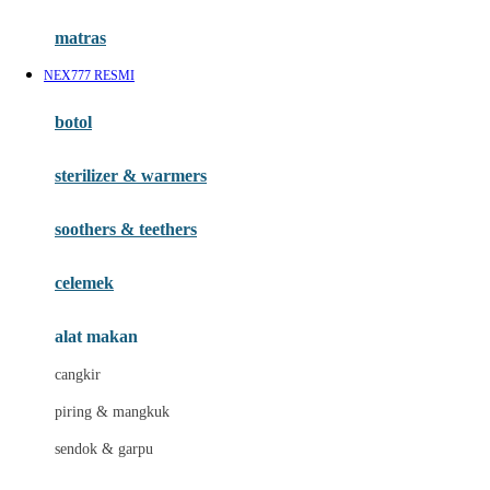
Hauck
matras
Havaianas
NEX777 RESMI
Hegen
botol
Hot Wheels
sterilizer & warmers
Hybrid
soothers & teethers
I
Inlacta DHA
celemek
Interlac
alat makan
Ivenet
cangkir
J
piring & mangkuk
Jack N Jill
sendok & garpu
Joie