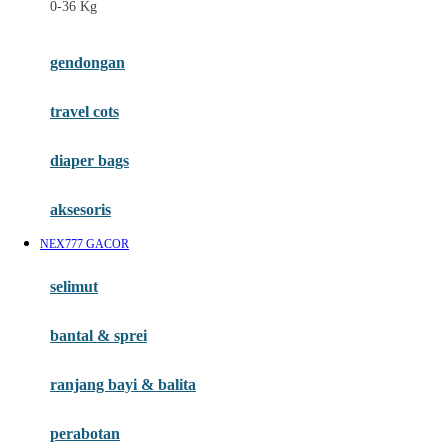
0-36 Kg
Fisher Price
Flipper
gendongan
Friends Of Sally
travel cots
G
diaper bags
Gb
Geko
aksesoris
Graco
NEX777 GACOR
Gund
selimut
H
bantal & sprei
Habbie
Haenim
ranjang bayi & balita
Happy Horse
perabotan
Happy Tummy